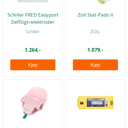
Schiller FRED Easyport
Zoll Stat-Pads II
DefiSign elektroder
barn ...
Schiller
ZOLL
1.264,-
1.079,-
Kjøp
Kjøp