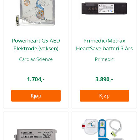
Powerheart G5 AED
Primedic/Metrax
Elektrode (voksen)
HeartSave batteri 3 års
Cardiac Science
Primedic
1.704,-
3.890,-
Kjøp
Kjøp