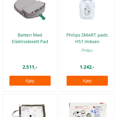
Batteri Med
Philips SMART pads
Elektrodesett Pad
HS1 Voksen
300P/350P/360P/500P
Philips
...
2.511,-
1.242,-
Kjøp
Kjøp