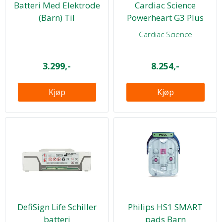
Batteri Med Elektrode
Cardiac Science
(Barn) Til
Powerheart G3 Plus
Pad350p/pad500p
batteri
Cardiac Science
3.299,-
8.254,-
Kjøp
Kjøp
DefiSign Life Schiller
Philips HS1 SMART
batteri
pads Barn