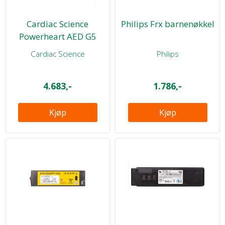
Cardiac Science
Philips Frx barnenøkkel
Powerheart AED G5
elektroder med ...
Cardiac Science
Philips
4.683,-
1.786,-
Kjøp
Kjøp