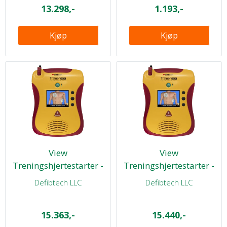
13.298,-
1.193,-
Kjøp
Kjøp
View
View
Treningshjertestarter -
Treningshjertestarter -
Norsk NRR 3 min.
Engelsk AHA 2 min.
Defibtech LLC
Defibtech LLC
15.363,-
15.440,-