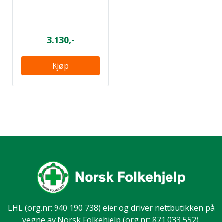
3.130,-
Kjøp
LHL
(org.nr: 940 190 738) eier og driver nettbutikken på
vegne av Norsk Folkehjelp (org.nr: 871 033 552).