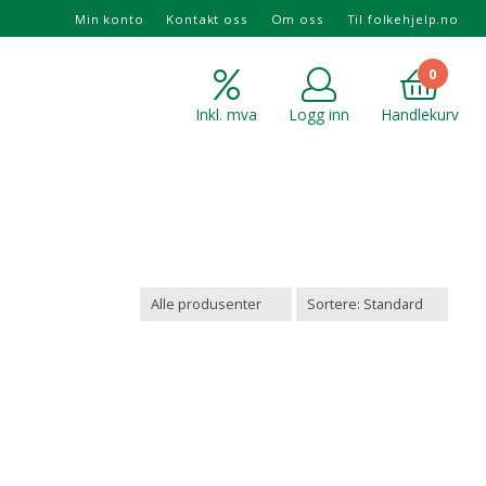
Min konto
Kontakt oss
Om oss
Til folkehjelp.no
0
Inkl. mva
Logg inn
Handlekurv