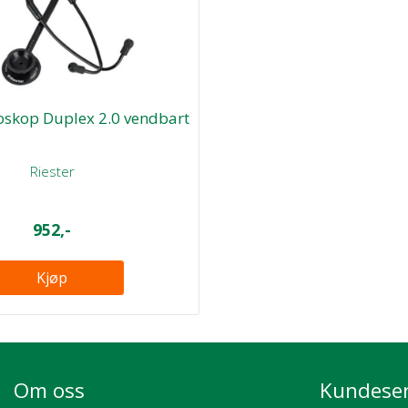
toskop Duplex 2.0 vendbart
Riester
952,-
Kjøp
Om oss
Kundeser