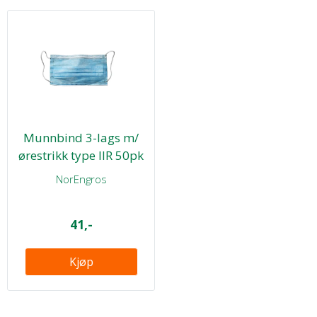
Munnbind 3-lags m/
ørestrikk type IIR 50pk
NorEngros
41,-
Kjøp