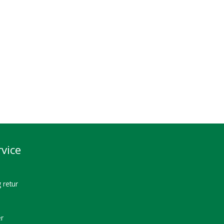
vice
 retur
er