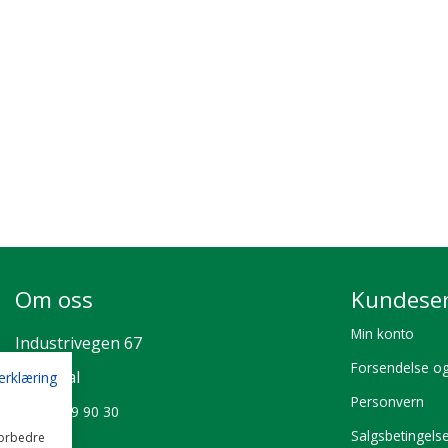
Om oss
Kundeser
Min konto
Industrivegen 67
Forsendelse og
2072 Dal
erklæring
Personvern
Tlf:
22 79 90 30
Salgsbetingels
forbedre