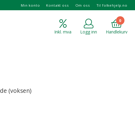
Min konto
Kontakt oss
Om oss
Til folkehjelp.no
0
Inkl. mva
Logg inn
Handlekurv
de (voksen)