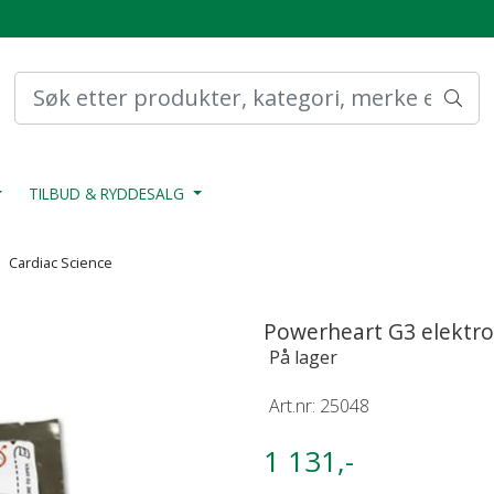
TILBUD & RYDDESALG
Cardiac Science
Powerheart G3 elektro
På lager
Art.nr:
25048
1 131,-