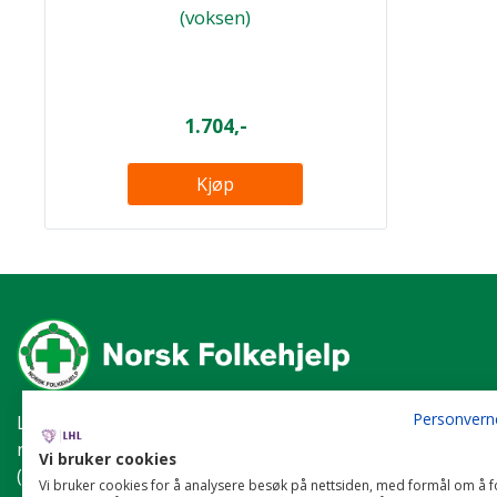
(voksen)
1.704,-
Kjøp
Personvern
LHL
(org.nr: 940 190 738) eier og driver
nettbutikken på vegne av Norsk Folkehjelp
Vi bruker cookies
(org.nr: 871 033 552).
Vi bruker cookies for å analysere besøk på nettsiden, med formål om å 