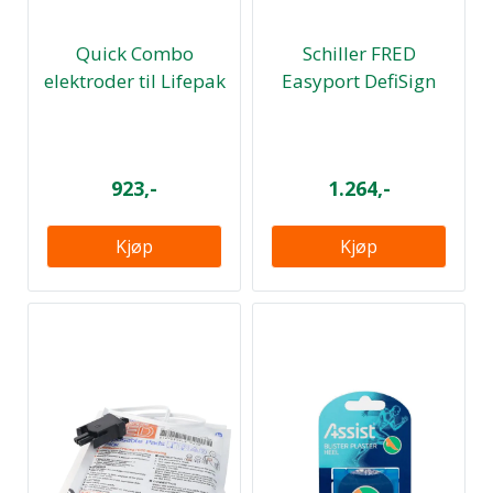
Quick Combo
Schiller FRED
elektroder til Lifepak
Easyport DefiSign
1000
elektroder barn ...
923,-
1.264,-
Kjøp
Kjøp