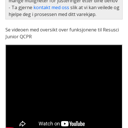
mange muligheter for justeringer etter dine behov
- Ta gjerne
kontakt med oss
slik at vi kan veilede og
hjelpe deg i prosessen med ditt varekjøp.
Se videoen med oversikt over funksjonene til Resusci
Junior QCPR